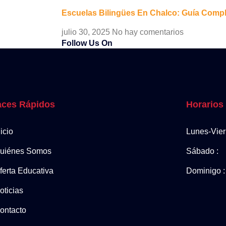
Escuelas Bilingües En Chalco: Guía Compl
julio 30, 2025
No hay comentarios
Follow Us On
aces Rápidos
Horarios
nicio
Lunes-Vier
uiénes Somos
Sábado :
ferta Educativa
Dominigo :
oticias
ontacto